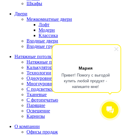
Шкафы
Двери
Межкомнатные двери
Лофт
Модерн
Классика
Входные двери
Входные группы
Натяжные потолки
Натяжные потолки
Калькулятор
Мария
Технологии
Привет! Помогу с выгодой
Одноуровневые
купить любой продукт -
Многоуровневые
напишите мне!
С подсветкой
Тканевые
С фотопечатью
Парящие
Освещение
Карнизы
О компании
Офисы продаж