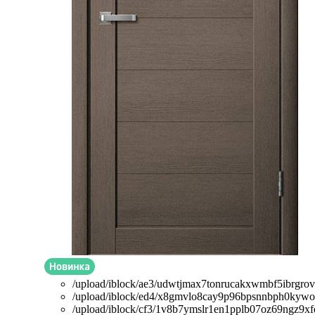
/upload/iblock/ae3/udwtjmax7tonrucakxwmbf5ibrgro
/upload/iblock/ed4/x8gmvlo8cay9p96bpsnnbph0kywo
/upload/iblock/cf3/1v8b7ymslr1en1pplb07oz69ngz9xf