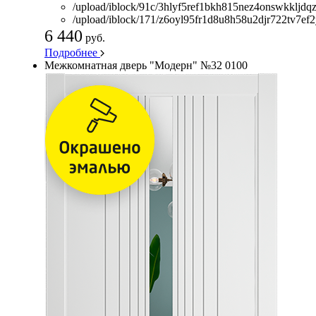
/upload/iblock/91c/3hlyf5ref1bkh815nez4onswkkljdqz
/upload/iblock/171/z6oyl95fr1d8u8h58u2djr722tv7ef2
6 440
руб.
Подробнее
Межкомнатная дверь "Модерн" №32 0100