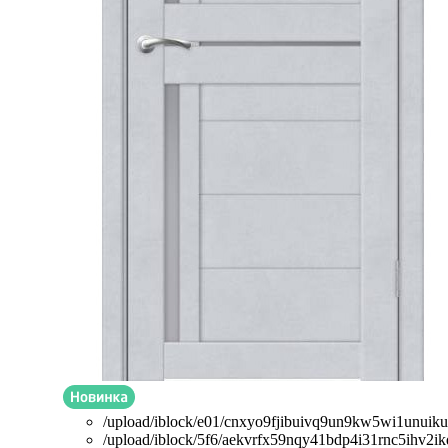
/upload/iblock/e01/cnxyo9fjibuivq9un9kw5wi1unuik
/upload/iblock/5f6/aekvrfx59nqy41bdp4i31rnc5ihv2ik