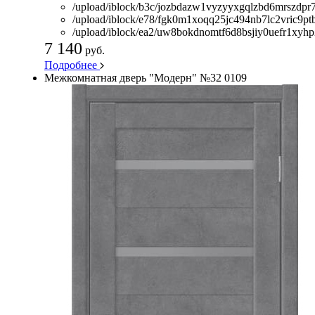
/upload/iblock/b3c/jozbdazw1vyzyyxgqlzbd6mrszdpr
/upload/iblock/e78/fgk0m1xoqq25jc494nb7lc2vric9pt
/upload/iblock/ea2/uw8bokdnomtf6d8bsjiy0uefr1xyhp
7 140
руб.
Подробнее
Межкомнатная дверь "Модерн" №32 0109