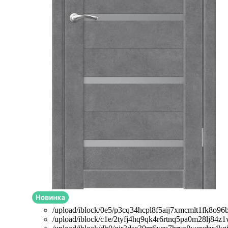
/upload/iblock/0e5/p3cq34hcpl8f5aij7xmcmlt1fk8o96b
/upload/iblock/c1e/2tyfj4hq9qk4r6rtnq5pa0m28lj84z1