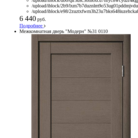
/upload/iblock/db0/qir3dsc30m6xcu7hryc8wcydzr4kgj
/upload/iblock/2b9/lxm7b7duznlm9o53ug01pddmjvdu
/upload/iblock/e98/2zuztxfwm3h23u7bks648iuzehcka8
6 440
руб.
Подробнее
Межкомнатная дверь "Модерн" №31 0110