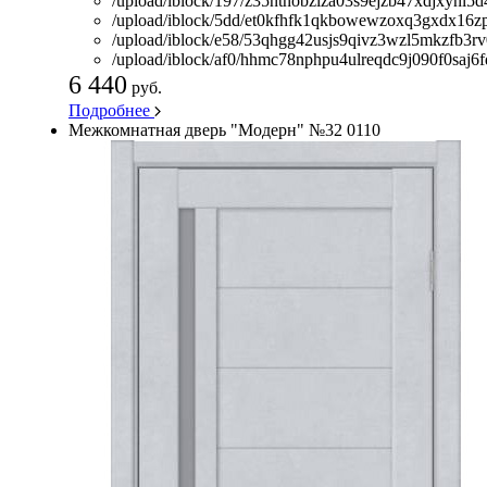
/upload/iblock/197/z35ntnobzlza03s9ejzb47xdjxynl5d
/upload/iblock/5dd/et0kfhfk1qkbowewzoxq3gxdx16zp
/upload/iblock/e58/53qhgg42usjs9qivz3wzl5mkzfb3rv
/upload/iblock/af0/hhmc78nphpu4ulreqdc9j090f0saj6f
6 440
руб.
Подробнее
Межкомнатная дверь "Модерн" №32 0110