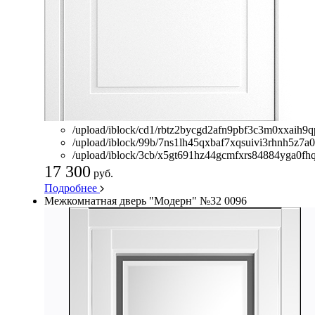
/upload/iblock/cd1/rbtz2bycgd2afn9pbf3c3m0xxaih9q
/upload/iblock/99b/7ns1lh45qxbaf7xqsuivi3rhnh5z7a
/upload/iblock/3cb/x5gt691hz44gcmfxrs84884yga0fhq
17 300
руб.
Подробнее
Межкомнатная дверь "Модерн" №32 0096