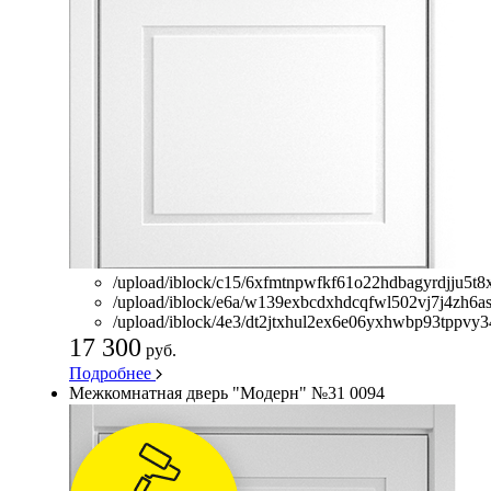
/upload/iblock/c15/6xfmtnpwfkf61o22hdbagyrdjju5t8
/upload/iblock/e6a/w139exbcdxhdcqfwl502vj7j4zh6a
/upload/iblock/4e3/dt2jtxhul2ex6e06yxhwbp93tppvy3
17 300
руб.
Подробнее
Межкомнатная дверь "Модерн" №31 0094