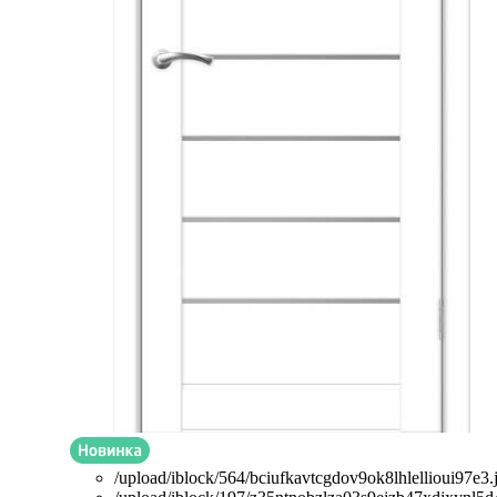
/upload/iblock/564/bciufkavtcgdov9ok8lhlellioui97e3.