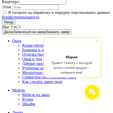
Квартира
Этаж
Я согласен на обработку и передачу персональных данных
Конфиденциальность
Назад
Шаг
5
из
5
Далее
Записаться на замер
Заказать замер
Окна
Калькулятор окон
Балконы и лоджии
Отделка балконов
Мария
Окна в дом
Привет! Помогу с выгодой
Дачные окна
купить любой продукт -
Рулонные шторы и жалюзи
напишите мне!
Москитные сетки
Сервисное обслуживание окон
Как сделать замер окна
Мебель
Мебель на заказ
Кухни
Шкафы
Двери