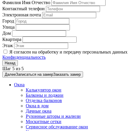
Фамилия Имя Отчество
Контактный телефон
Электронная почта
Город
Улица
Дом
Квартира
Этаж
Я согласен на обработку и передачу персональных данных
Конфиденциальность
Назад
Шаг
5
из
5
Далее
Записаться на замер
Заказать замер
Окна
Калькулятор окон
Балконы и лоджии
Отделка балконов
Окна в дом
Дачные окна
Рулонные шторы и жалюзи
Москитные сетки
Сервисное обслуживание окон