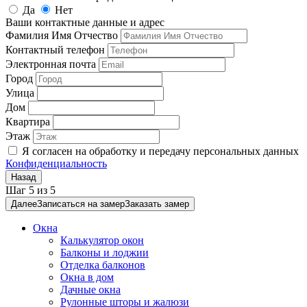
Да
Нет
Ваши контактные данные и адрес
Фамилия Имя Отчество
Контактный телефон
Электронная почта
Город
Улица
Дом
Квартира
Этаж
Я согласен на обработку и передачу персональных данных
Конфиденциальность
Назад
Шаг
5
из
5
Далее
Записаться на замер
Заказать замер
Окна
Калькулятор окон
Балконы и лоджии
Отделка балконов
Окна в дом
Дачные окна
Рулонные шторы и жалюзи