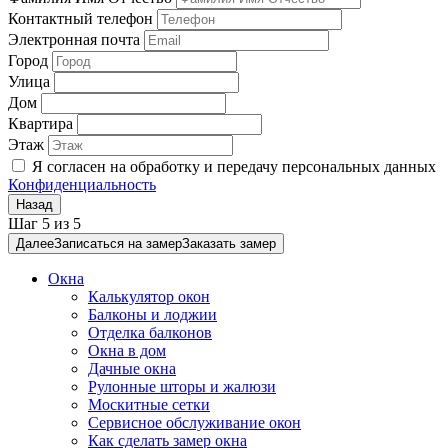
Контактный телефон
Электронная почта
Город
Улица
Дом
Квартира
Этаж
Я согласен на обработку и передачу персональных данных
Конфиденциальность
Назад
Шаг
5
из
5
Далее
Записаться на замер
Заказать замер
Окна
Калькулятор окон
Балконы и лоджии
Отделка балконов
Окна в дом
Дачные окна
Рулонные шторы и жалюзи
Москитные сетки
Сервисное обслуживание окон
Как сделать замер окна